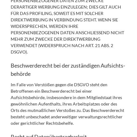
PERSONENBEZOGENER DATEN ZUM ZWECKE
DERARTIGER WERBUNG EINZULEGEN; DIES GILT AUCH
FÜR DAS PROFILING, SOWEIT ES MIT SOLCHER
DIREKTWERBUNG IN VERBINDUNG STEHT. WENN SIE
WIDERSPRECHEN, WERDEN IHRE
PERSONENBEZOGENEN DATEN ANSCHLIESSEND NICHT
MEHR ZUM ZWECKE DER DIREKTWERBUNG
VERWENDET (WIDERSPRUCH NACH ART. 21 ABS. 2
DSGVO).
Beschwerde­recht bei der zuständigen Aufsichts­
behörde
Im Falle von Verstößen gegen die DSGVO steht den
Betroffenen ein Beschwerderecht bei einer
Aufsichtsbehörde, insbesondere in dem Mitgliedstaat ihres
gewöhnlichen Aufenthalts, ihres Arbeitsplatzes oder des
Orts des mutmaßlichen Verstoßes zu. Das Beschwerderecht
besteht unbeschadet anderweitiger verwaltungsrechtlicher
oder gerichtlicher Rechtsbehelfe.
Recht auf Daten­übertrag­barkeit